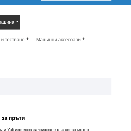
машина
 и тестване
Машинни аксесоари
 за пръти
ти Yuli използва задвижване със серво мотор,