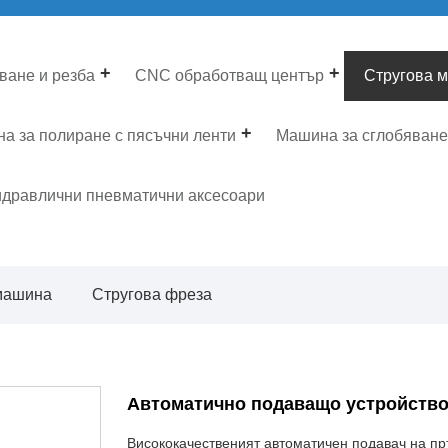
ване и резба
CNC обработващ център
Стругова 
а за полиране с пясъчни ленти
Машина за сглобяване
дравлични пневматични аксесоари
машина
Стругова фреза
Автоматично подаващо устройство
Висококачественият автоматичен подавач на пръ