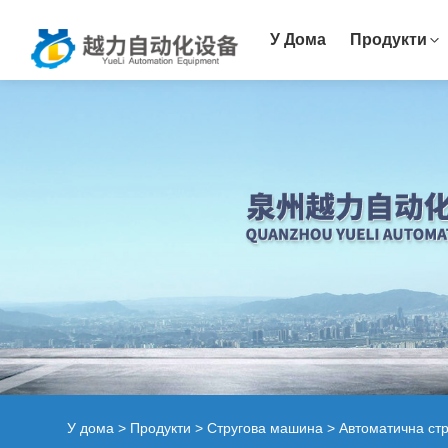
У Дома
Продукти
У дома
>
Продукти
>
Стругова машина
>
Автоматична ст