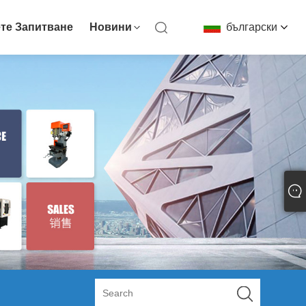
те Запитване
Новини
български