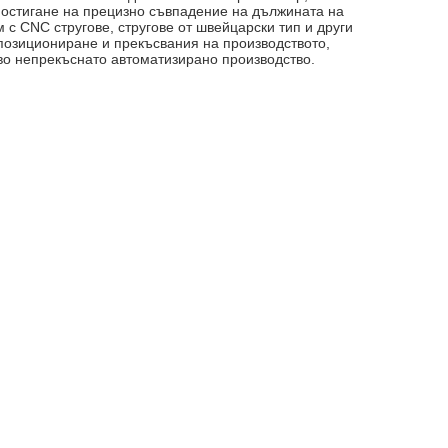
постигане на прецизно съвпадение на дължината на
 с CNC стругове, стругове от швейцарски тип и други
позициониране и прекъсвания на производството,
во непрекъснато автоматизирано производство.