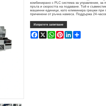
комбинирано с PLC система за управление, за 
пръта и скоростта на подаване. Той е съвместим
машинни единици, като елиминира грешки при 
причинени от ръчна намеса. Поддържа 24-часо
Изпратете запитване
Facebook
X
WhatsApp
Pinterest
LinkedIn
Share