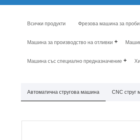
Всички продукти
Фрезова машина за проби
Машина за производство на отливки
Машин
Машина със специално предназначение
Хи
Автоматична стругова машина
CNC струг 