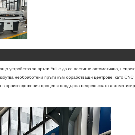
о устройство за пръти Yuli е да се постигне автоматично, непрек
избутва необработени пръти към обработващи центрове, като CNC с
а в производствения процес и поддържа непрекъснато автоматизира