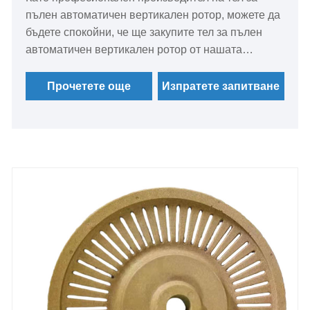
пълен автоматичен вертикален ротор, можете да
бъдете спокойни, че ще закупите тел за пълен
автоматичен вертикален ротор от нашата
фабрика и YueLi ще ви предложи най-доброто
следпродажбено обслужване и навременна
Прочетете още
Изпратете запитване
доставка.