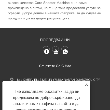
високо качество Core Shooter Machine е не само
произведено в Китай, но също така предоставя услуги за
оферти. Добре дошли в нашата фабрика, за да купуваме
продукти и да ви дадем разумна цена.
ПОСЛЕДВАЙ НИ
Свържете Се С Нас
:№1 XIMEI VIELLE MEILIN УЛИЦА NAN'AN QUANZHOU CITY,
X
провинция Фуджиан, Китай.
Ние използваме бисквитки, за да ви
+86-13600768411
Тел:
предложим по-добро сърфиране, да
Nina.h@yueli-tech.com
анализираме трафика на сайта и да
:
персонализираме съдържанието.