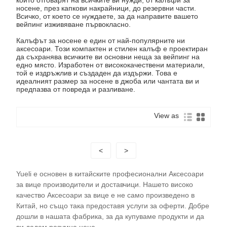
носене, през капкови накрайници, до резервни части.
Всичко, от което се нуждаете, за да направите вашето
вейпинг изживяване първокласно.
Калъфът за носене е един от най-популярните ни
аксесоари. Този компактен и стилен калъф е проектиран
да съхранява всичките ви основни неща за вейпинг на
едно място. Изработен от висококачествени материали,
той е издръжлив и създаден да издържи. Това е
идеалният размер за носене в джоба или чантата ви и
предпазва от повреда и разливане.
View as
<
>
Yueli е основен в китайските професионални Аксесоари
за вице производители и доставчици. Нашето високо
качество Аксесоари за вице е не само произведено в
Китай, но също така предоставя услуги за оферти. Добре
дошли в нашата фабрика, за да купуваме продукти и да
ви дадем разумна цена.