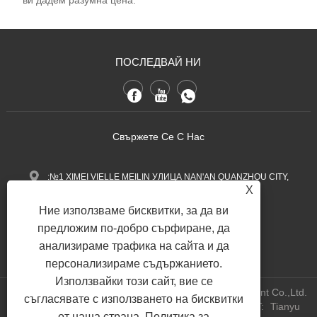
ПОСЛЕДВАЙ НИ
Свържете Се С Нас
:№1 XIMEI VIELLE MEILIN УЛИЦА NAN'AN QUANZHOU CITY,
X
провинция Фуджиан, Китай.
Ние използваме бисквитки, за да ви
+86-13600768411
Тел:
предложим по-добро сърфиране, да
анализираме трафика на сайта и да
Nina.h@yueli-tech.com
:
персонализираме съдържанието.
Използвайки този сайт, вие се
Copyright @ 2023 Quanzhou Yueli Automation Equipment Co.,Ltd.
съгласявате с използването на бисквитки
All Rights Reserved.
WEBSITE TECHNICAL SUPPORT:
Tianyu
от наша страна.
Политика за