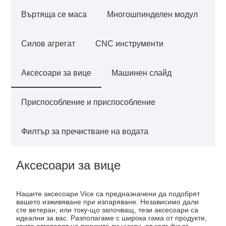
Въртяща се маса
Многошпинделен модул
Силов агрегат
CNC инструменти
Аксесоари за вице
Машинен слайд
Приспособление и приспособление
Филтър за пречистване на водата
Аксесоари за вице
Нашите аксесоари Vice са предназначени да подобрят
вашето изживяване при изпаряване. Независимо дали
сте ветеран, или току-що започващ, тези аксесоари са
идеални за вас. Разполагаме с широка гама от продукти,
които отговарят на всичките ви нужди, от калъфи за