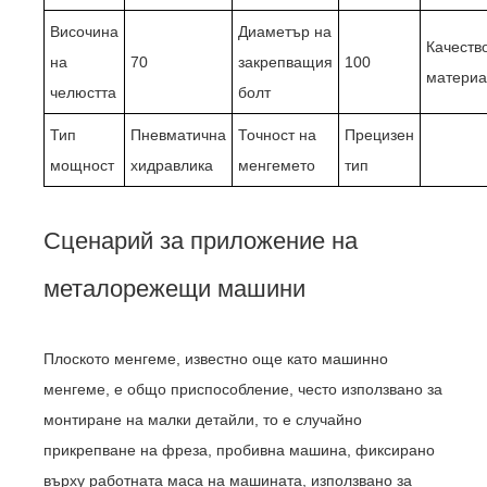
Височина
Диаметър на
Качеств
на
70
закрепващия
100
матери
челюстта
болт
Тип
Пневматична
Точност на
Прецизен
мощност
хидравлика
менгемето
тип
Сценарий за приложение на
металорежещи машини
Плоското менгеме, известно още като машинно
менгеме, е общо приспособление, често използвано за
монтиране на малки детайли, то е случайно
прикрепване на фреза, пробивна машина, фиксирано
върху работната маса на машината, използвано за