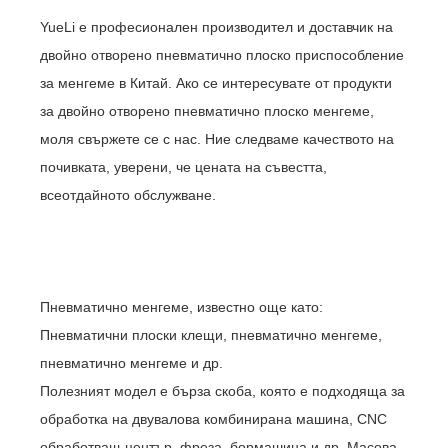
YueLi е професионален производител и доставчик на
двойно отворено пневматично плоско приспособление
за менгеме в Китай. Ако се интересувате от продукти
за двойно отворено пневматично плоско менгеме,
моля свържете се с нас. Ние следваме качеството на
почивката, уверени, че цената на съвестта,
всеотдайното обслужване.
Пневматично менгеме, известно още като:
Пневматични плоски клещи, пневматично менгеме,
пневматично менгеме и др.
Полезният модел е бърза скоба, която е подходяща за
обработка на двувалова комбинирана машина, CNC
обработващ център, фреза, бормашина и др. Масова