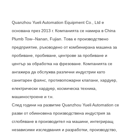
Quanzhou Yueli Automation Equipment Co., Ltd е
основана през 2013 г. Компанията се намира в China
Plumb Tow--Nanan, Fujian. Това е производствено
предприятие, ръководено от комбинирана машина за
пробиване, пробиване, центрове за пробиване и
център за обработка на фрезоване. Компанията се
ангажира да обслужва различни индустрии като
санитарен фаянс, противопожарни клапани, хардуер,
електрически хардуер, космическа техника,
машиностроене и т.н.
След години на развитие Quanzhou Yueli Automation се
разви от обикновена производствена индустрия за
сглобяване в производител на машини, интегриращ
независими изследвания и разработки, производство,