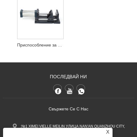
Приспособление за единично отворено пневматично плоско менгеме
ПОСЛЕДВАЙ НИ
Свържете Се С Нас
:№1 XIMEI VIELLE MEILIN УЛИЦА NAN'AN QUANZHOU CITY,
X
провинция Фуджиан, Китай.