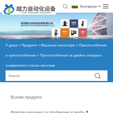
български
У дома
>
Продукти
>
Машинни аксесоари
>
Приспособление
и приспособление
> Приспособление за двойно отворено
пневматично плоско менгеме
Всички продукти
Фрезова машина за пробиване и резба