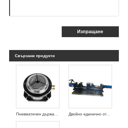
Изпращане
Свързани продукти
Пневматичен държач за цанга
Двойно единично отворено пневматично плоско приспособление за менгеме