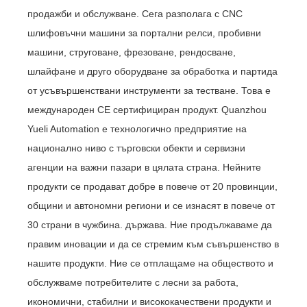
продажби и обслужване. Сега разполага с CNC
шлифовъчни машини за портални релси, пробивни
машини, струговане, фрезоване, рендосване,
шлайфане и друго оборудване за обработка и партида
от усъвършенствани инструменти за тестване. Това е
международен CE сертифициран продукт. Quanzhou
Yueli Automation е технологично предприятие на
национално ниво с търговски обекти и сервизни
агенции на важни пазари в цялата страна. Нейните
продукти се продават добре в повече от 20 провинции,
общини и автономни региони и се изнасят в повече от
30 страни в чужбина. държава. Ние продължаваме да
правим иновации и да се стремим към съвършенство в
нашите продукти. Ние се отплащаме на обществото и
обслужваме потребителите с лесни за работа,
икономични, стабилни и висококачествени продукти и