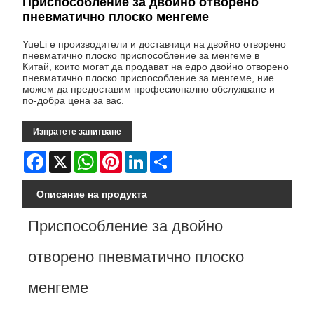
Приспособление за двойно отворено
пневматично плоско менгеме
YueLi е производители и доставчици на двойно отворено
пневматично плоско приспособление за менгеме в
Китай, които могат да продават на едро двойно отворено
пневматично плоско приспособление за менгеме, ние
можем да предоставим професионално обслужване и
по-добра цена за вас.
Изпратете запитване
Facebook
X
WhatsApp
Pinterest
LinkedIn
Share
Описание на продукта
Приспособление за двойно
отворено пневматично плоско
менгеме