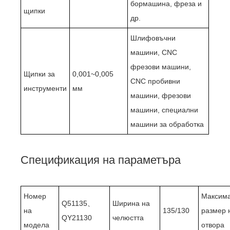
бормашина, фреза и
щипки
др.
Шлифовъчни
машини, CNC
фрезови машини,
Щипки за
0,001~0,005
CNC пробивни
инструменти
мм
машини, фрезови
машини, специални
машини за обработка
Спецификация на параметъра
Номер
Максим
Q51135、
Ширина на
на
135/130
размер 
QY21130
челюстта
модела
отвора