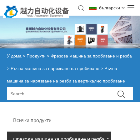
български
У дома
>
Продукти
>
Фрезова машина за пробиване и резба
>
Ръчна машина за нарязване на пробиване
> Ръчна
машина за нарязване на резби за вертикално пробиване
Всички продукти
Фрезова машина за пробиване и резба