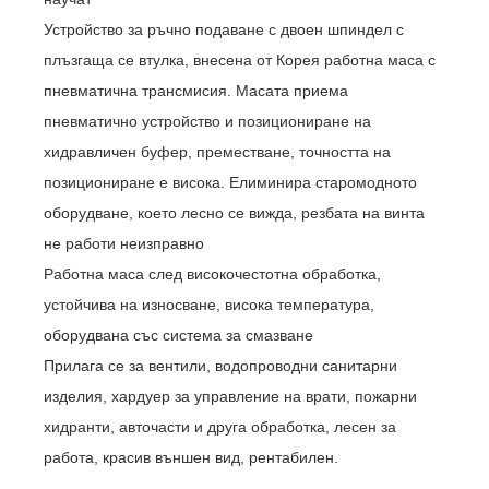
Устройство за ръчно подаване с двоен шпиндел с
плъзгаща се втулка, внесена от Корея работна маса с
пневматична трансмисия. Масата приема
пневматично устройство и позициониране на
хидравличен буфер, преместване, точността на
позициониране е висока. Елиминира старомодното
оборудване, което лесно се вижда, резбата на винта
не работи неизправно
Работна маса след високочестотна обработка,
устойчива на износване, висока температура,
оборудвана със система за смазване
Прилага се за вентили, водопроводни санитарни
изделия, хардуер за управление на врати, пожарни
хидранти, авточасти и друга обработка, лесен за
работа, красив външен вид, рентабилен.