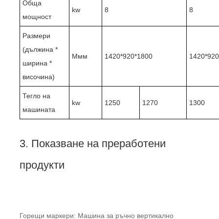
Обща
kw
8
8
мощност
Размери
(дължина *
Ммм
1420*920*1800
1420*920
ширина *
височина)
Тегло на
kw
1250
1270
1300
машината
3. Показване на преработени
продукти
Горещи маркери: Машина за ръчно вертикално