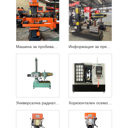
Машина за пробиване и резбоване
Информация за предварително продажба на радиална сондаж
Универсална радиална сондажна машина
Хоризонтален осемосен плъзгач от тип обработен център