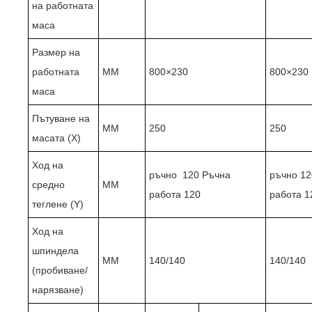
на работната
маса
Размер на
работната
ММ
800×230
800×230
маса
Пътуване на
ММ
250
250
масата (X)
Ход на
ръчно 120 Ръчна
ръчно 12
средно
ММ
работа 120
работа 1
теглене (Y)
Ход на
шпиндела
ММ
140/140
140/140
(пробиване/
нарязване)