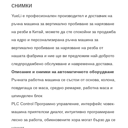
снимки
YueLi е професионален производител и доставчик на
ръчна машина за вертикално пробиване за нарязване
на резби в Китай, можете да сте спокойни за продажба
на едро и персонализирана ръчна машина за
вертикално пробиване за нарязване на резба от
нашата фабрика и ние ще ви предложим най-доброто
следпродажбено обслужване и навременна доставка.
Описание и снимки на автоматичното оборудване
Ръчната работна машина се състои от основа, колона,
повдигаща се маса, средно ремарке, работна маса и
шпинделен блок
PLC Control Програмно управление, интерфейс човек-
машина приятелски диалог, интуитивно програмиране
лесно за работа, обикновените хора могат бързо да се
научат