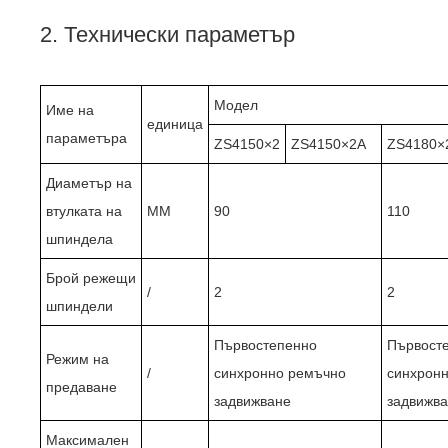
2. Технически параметър
Модел
Име на
единица
параметъра
ZS4150×2
ZS4150×2A
ZS4180×
Диаметър на
втулката на
ММ
90
110
шпиндела
Брой режещи
/
2
2
шпиндели
Първостепенно
Първост
Режим на
/
синхронно ремъчно
синхрон
предаване
задвижване
задвижв
Максимален