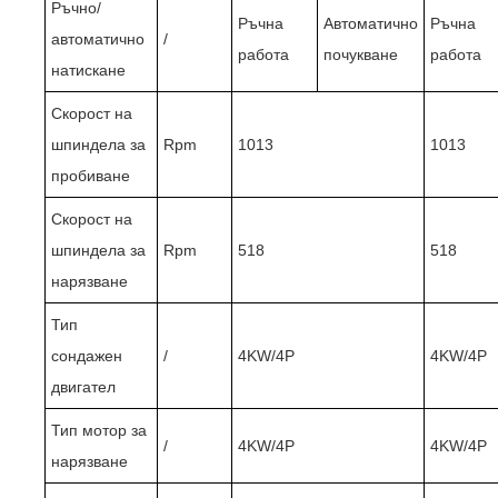
Ръчно/
Ръчна
Автоматично
Ръчна
автоматично
/
работа
почукване
работа
натискане
Скорост на
шпиндела за
Rpm
1013
1013
пробиване
Скорост на
шпиндела за
Rpm
518
518
нарязване
Тип
сондажен
/
4KW/4P
4KW/4P
двигател
Тип мотор за
/
4KW/4P
4KW/4P
нарязване