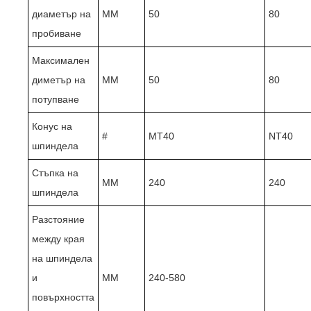
диаметър на
ММ
50
80
пробиване
Максимален
диметър на
ММ
50
80
потупване
Конус на
#
MT40
NT40
шпиндела
Стъпка на
ММ
240
240
шпиндела
Разстояние
между края
на шпиндела
и
ММ
240-580
повърхността