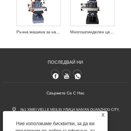
Ръчна машина за нарязване на пробиване
Многошпинделен център за пробиване и нарязване на резби
ПОСЛЕДВАЙ НИ
Свържете Се С Нас
:№1 XIMEI VIELLE MEILIN УЛИЦА NAN'AN QUANZHOU CITY,
X
провинция Фуджиан, Китай.
Ние използваме бисквитки, за да ви
+86-13600768411
Тел:
предложим по-добро сърфиране, да