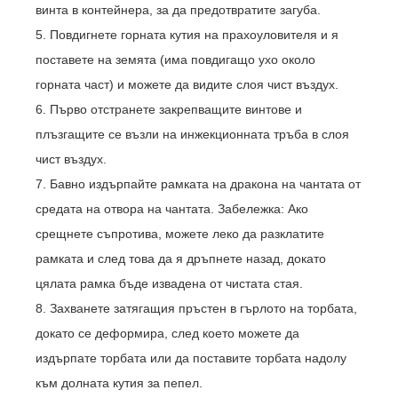
винта в контейнера, за да предотвратите загуба.
5. Повдигнете горната кутия на прахоуловителя и я
поставете на земята (има повдигащо ухо около
горната част) и можете да видите слоя чист въздух.
6. Първо отстранете закрепващите винтове и
плъзгащите се възли на инжекционната тръба в слоя
чист въздух.
7. Бавно издърпайте рамката на дракона на чантата от
средата на отвора на чантата. Забележка: Ако
срещнете съпротива, можете леко да разклатите
рамката и след това да я дръпнете назад, докато
цялата рамка бъде извадена от чистата стая.
8. Захванете затягащия пръстен в гърлото на торбата,
докато се деформира, след което можете да
издърпате торбата или да поставите торбата надолу
към долната кутия за пепел.