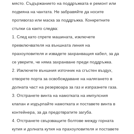
място. Съдържанието на поддръжката е ремонт или
подмяна на чантата. Не забравяйте да носите
противогаз или маска за поддръжка. Конкретните
стъпки са както следва:
1. След като спрете машината, изключете
превключвателя на външната линия на
прахоуловителя и извадете захранващия кабел, за да
се уверите, че няма захранване преди поддръжка.
2. Изключете външния източник на сгъстен въздух,
отворете порта за освобождаване на налягането в
долната част на резервоара за газ и изпразнете газа.
3. Отстранете винта на намотката на импулсния
клапан и издърпайте намотката и поставете винта в
контейнера, за да предотвратите загуба.
4. Отстранете свързващите болтове между горната
кутия и долната кутия на прахоуловителя и поставете