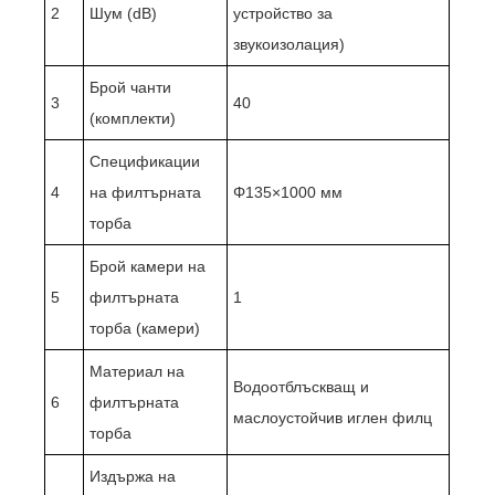
2
Шум (dB)
устройство за
звукоизолация)
Брой чанти
3
40
(комплекти)
Спецификации
4
на филтърната
Φ135×1000 мм
торба
Брой камери на
5
филтърната
1
торба (камери)
Материал на
Водоотблъскващ и
6
филтърната
маслоустойчив иглен филц
торба
Издържа на