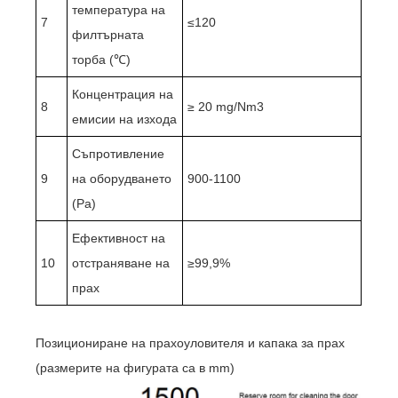
температура на
7
≤120
филтърната
торба (℃)
Концентрация на
8
≥ 20 mg/Nm3
емисии на изхода
Съпротивление
9
на оборудването
900-1100
(Pa)
Ефективност на
10
отстраняване на
≥99,9%
прах
Позициониране на прахоуловителя и капака за прах
(размерите на фигурата са в mm)