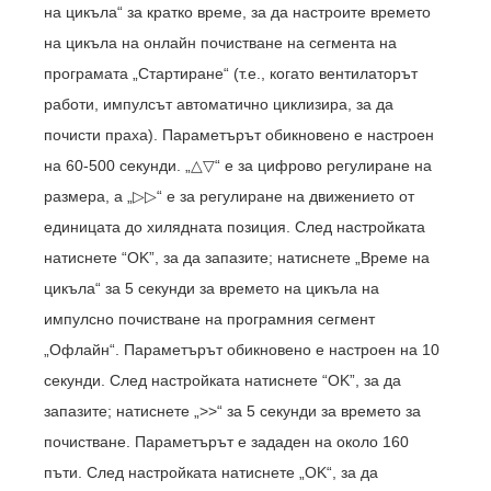
на цикъла“ за кратко време, за да настроите времето
на цикъла на онлайн почистване на сегмента на
програмата „Стартиране“ (т.е., когато вентилаторът
работи, импулсът автоматично циклизира, за да
почисти праха). Параметърът обикновено е настроен
на 60-500 секунди. „△▽“ е за цифрово регулиране на
размера, а „▷▷“ е за регулиране на движението от
единицата до хилядната позиция. След настройката
натиснете “OK”, за да запазите; натиснете „Време на
цикъла“ за 5 секунди за времето на цикъла на
импулсно почистване на програмния сегмент
„Офлайн“. Параметърът обикновено е настроен на 10
секунди. След настройката натиснете “OK”, за да
запазите; натиснете „>>“ за 5 секунди за времето за
почистване. Параметърът е зададен на около 160
пъти. След настройката натиснете „OK“, за да