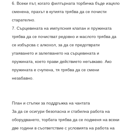
6. Всеки път, когато филтърната торбичка бъде изцяло
сменена, прахът в кутията трябва да се почисти
старателно.
7. Сърцевината на импулсния клапан и пружината
трябва да се почистват редовно и маслото трябва да
се избърсва с алкохол, за да се предотврати
утаяването и залепването на сърцевината и
пружината, което прави действието негъвкаво. Ако
пружината е счупена, тя трябва да се смени
незабавно.
План и стъпки за поддръжка на чантата
За да се осигури безопасна и стабилна работа на
оборудването, торбата трябва да се подменя на всеки
две години в съответствие с условията на работа на