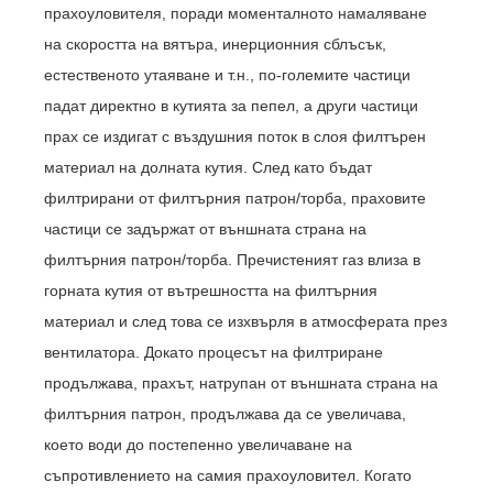
прахоуловителя, поради моменталното намаляване
на скоростта на вятъра, инерционния сблъсък,
естественото утаяване и т.н., по-големите частици
падат директно в кутията за пепел, а други частици
прах се издигат с въздушния поток в слоя филтърен
материал на долната кутия. След като бъдат
филтрирани от филтърния патрон/торба, праховите
частици се задържат от външната страна на
филтърния патрон/торба. Пречистеният газ влиза в
горната кутия от вътрешността на филтърния
материал и след това се изхвърля в атмосферата през
вентилатора. Докато процесът на филтриране
продължава, прахът, натрупан от външната страна на
филтърния патрон, продължава да се увеличава,
което води до постепенно увеличаване на
съпротивлението на самия прахоуловител. Когато