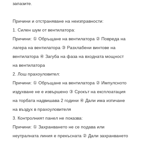
запазите.
Причини и отстраняване на неизправности:
1. Силен шум от вентилатора:
Причини: ① Обръщане на вентилатора ② Повреда на
лагера на вентилатора ③ Разхлабени винтове на
вентилатора ④ Загуба на фаза на входната мощност
на вентилатора
2. Лош прахоуловител:
Причини: ① Обръщане на вентилатора ② Импулсното
издухване не е извършено ③ Срокът на експлоатация
на торбата надвишава 2 години ④ Дали има изтичане
на въздух в прахоуловителя
3. Контролният панел не показва:
Причини: ① Захранването не се подава или
неутралната линия е прекъсната ② Дали захранването