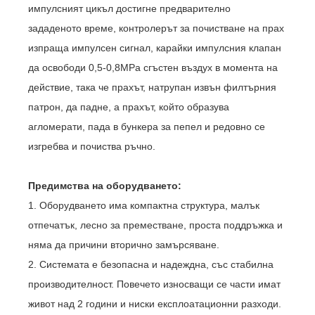
импулсният цикъл достигне предварително
зададеното време, контролерът за почистване на прах
изпраща импулсен сигнал, карайки импулсния клапан
да освободи 0,5-0,8MPa сгъстен въздух в момента на
действие, така че прахът, натрупан извън филтърния
патрон, да падне, а прахът, който образува
агломерати, пада в бункера за пепел и редовно се
изгребва и почиства ръчно.
Предимства на оборудването:
1. Оборудването има компактна структура, малък
отпечатък, лесно за преместване, проста поддръжка и
няма да причини вторично замърсяване.
2. Системата е безопасна и надеждна, със стабилна
производителност. Повечето износващи се части имат
живот над 2 години и ниски експлоатационни разходи.