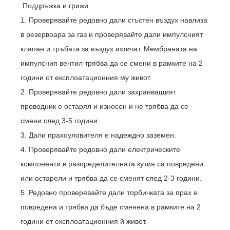
Поддръжка и грижи
1. Проверявайте редовно дали сгъстен въздух навлиза
в резервоара за газ и проверявайте дали импулсният
клапан и тръбата за въздух изтичат. Мембраната на
импулсния вентил трябва да се смени в рамките на 2
години от експлоатационния му живот.
2. Проверявайте редовно дали захранващият
проводник е остарял и износен и не трябва да се
смени след 3-5 години.
3. Дали прахоуловителя е надеждно заземен.
4. Проверявайте редовно дали електрическите
компоненти в разпределителната кутия са повредени
или остарели и трябва да се сменят след 2-3 години.
5. Редовно проверявайте дали торбичката за прах е
повредена и трябва да бъде сменена в рамките на 2
години от експлоатационния й живот.