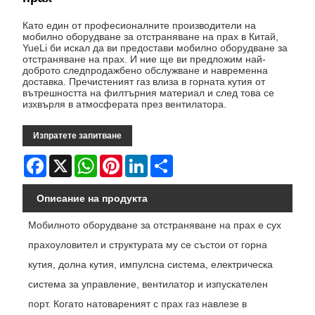
Като един от професионалните производители на
мобилно оборудване за отстраняване на прах в Китай,
YueLi би искал да ви предостави мобилно оборудване за
отстраняване на прах. И ние ще ви предложим най-
доброто следпродажбено обслужване и навременна
доставка. Пречистеният газ влиза в горната кутия от
вътрешността на филтърния материал и след това се
изхвърля в атмосферата през вентилатора.
Изпратете запитване
Facebook
X
WhatsApp
Pinterest
LinkedIn
Share
Описание на продукта
Мобилното оборудване за отстраняване на прах е сух
прахоуловител и структурата му се състои от горна
кутия, долна кутия, импулсна система, електрическа
система за управление, вентилатор и изпускателен
порт. Когато натовареният с прах газ навлезе в