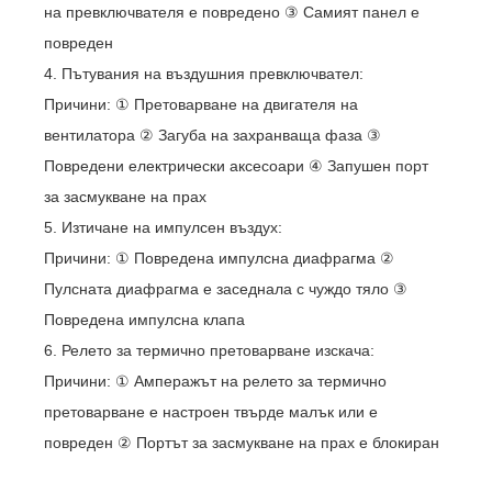
на превключвателя е повредено ③ Самият панел е
повреден
4. Пътувания на въздушния превключвател:
Причини: ① Претоварване на двигателя на
вентилатора ② Загуба на захранваща фаза ③
Повредени електрически аксесоари ④ Запушен порт
за засмукване на прах
5. Изтичане на импулсен въздух:
Причини: ① Повредена импулсна диафрагма ②
Пулсната диафрагма е заседнала с чуждо тяло ③
Повредена импулсна клапа
6. Релето за термично претоварване изскача:
Причини: ① Амперажът на релето за термично
претоварване е настроен твърде малък или е
повреден ② Портът за засмукване на прах е блокиран