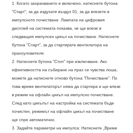
1. Когато захранването е включено, натиснете бутона
"Старт", за да издухате въздух 01, за да влезете в
импулсното почистване. Лампата на цифровия
дисплей на системата показва, че ще влезе в
следващия импулсен цикъл на почистване. Натиснете
бутона "Старт", за да стартирате вентилатора на
прахоуловителя.
2. Натиснете бутона "Стоп" при изключване. Ако
ефективността на събиране на прах се чувства лоша,
можете да натиснете отново бутона "Почистване". По
това време вентилаторът няма да стартира и ще влезе
в режим на офлайн цикъл на импулсно почистване.
След като цикълът на настройка на системата бъде
почистен, режимът на офлайн цикъл на почистване
ще спре автоматично.
3. Задайте параметри на импулса: Натиснете „Време