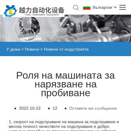
български
У дома
>
Новини
>
Новини от индустрията
Роля на машината за
нарязване на
пробиване
●
2022-10-22
●
12
●
Оставете ми съобщение
1, скорост на подслушване на машина за подслушване и
висока точност, качеството на подслушване е добро,