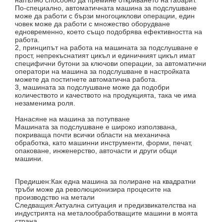
напълно способно да премине откриването на габарит.
По-специално, автоматичната машина за подслушване
може да работи с бързи многоциклови операции, един
човек може да работи с множество оборудване
едновременно, което също подобрява ефективността на
работа.
2, принципът на работа на машината за подслушване е
прост, непрекъснатият цикъл и единичният цикъл имат
специфични бутони за ключови операции, за автоматични
оператори на машина за подслушване в настройката
можете да постигнете автоматична работа.
3, машината за подслушване може да подобри
количеството и качеството на продукцията, така че има
незаменима роля.
Нанасяне на машина за потупване
Машината за подслушване е широко използвана,
покриваща почти всички области на механична
обработка, като машинни инструменти, форми, печат,
опаковане, инженерство, авточасти и други общи
машини.
Предишен:
Как една машина за полиране на квадратни
тръби може да революционизира процесите на
производство на метали
Следващия:
Актуална ситуация и предизвикателства на
индустрията на металообработващите машини в моята
страна