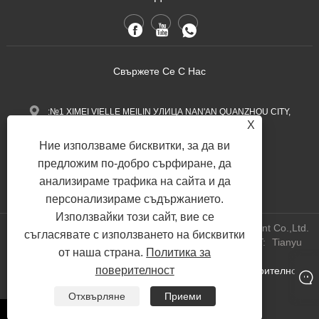
Свържете Се С Нас
:№1 XIMEI VIELLE MEILIN УЛИЦА NAN'AN QUANZHOU CITY,
X
провинция Фуджиан, Китай.
Ние използваме бисквитки, за да ви
+86-13600768411
Тел:
предложим по-добро сърфиране, да
Nina.h@yueli-tech.com
анализираме трафика на сайта и да
:
персонализираме съдържанието.
Използвайки този сайт, вие се
Copyright @ 2023 Quanzhou Yueli Automation Equipment Co.,Ltd.
съгласявате с използването на бисквитки
All Rights Reserved.
WEBSITE TECHNICAL SUPPORT:
Tianyu
от наша страна.
Политика за
Network
Джак Лин:+86-15559188336
поверителност
Links
Sitemap
RSS
XML
Политика за поверителност
|
|
|
|
|
Отхвърляне
Приеми
whatsapp