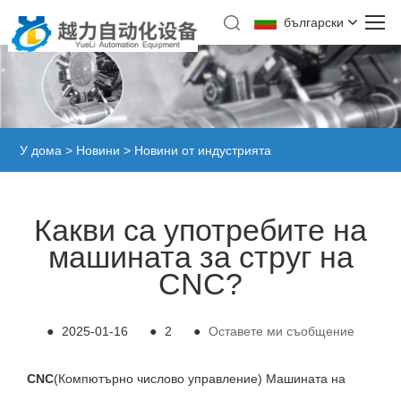
български
У дома
>
Новини
>
Новини от индустрията
Какви са употребите на
машината за струг на
CNC?
●
2025-01-16
●
2
●
Оставете ми съобщение
CNC
(Компютърно числово управление) Машината на