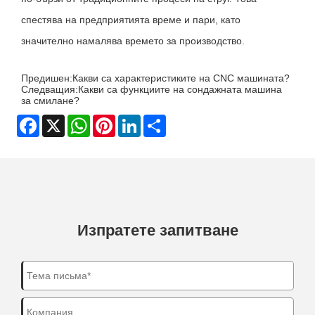
спестява на предприятията време и пари, като
значително намалява времето за производство.
Предишен:
Какви са характеристиките на CNC машината?
Следващия:
Какви са функциите на сондажната машина
за смилане?
Facebook
X
WhatsApp
Pinterest
LinkedIn
Share
Изпратете запитване