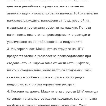
целове е рентабилна поради високата степен на
автоматизация и по-малко ръчна намеса. Той значително
намалява разходите, направени за труд, престой на
машината и неочаквани ремонти на машини. По този
начин намаляването на производствените разходи и
увеличаване на рентабилността на индустриите.
3. Универсалност: Машините за стругове на ЦПУ
предлагат отлична гъвкавост за производителите при
създаването на широка гама от части като щифтове,
шахти и съединители, които често са трудоемки. Тази
гъвкавост е особено полезна при малки и средни
индустрии, които имат ограничени ресурси.
4. Пестене на време: Машините за стругови ЦПУ могат да
се справят с множество задачи наведнъж, което ги прави
по-бързи от традиционните процеси на струг. Това