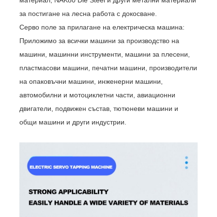
материал, NAK80 Die Steel и други метални материали
за постигане на лесна работа с докосване.
Серво поле за прилагане на електрическа машина:
Приложимо за всички машини за производство на
машини, машинни инструменти, машини за плесени,
пластмасови машини, печатни машини, производители
на опаковъчни машини, инженерни машини,
автомобилни и мотоциклетни части, авиационни
двигатели, подвижен състав, тютюневи машини и
общи машини и други индустрии.