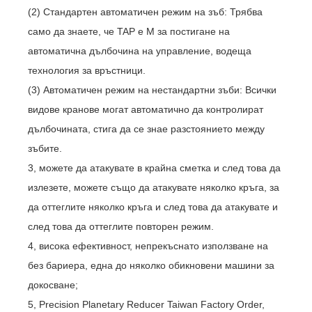
(2) Стандартен автоматичен режим на зъб: Трябва
само да знаете, че TAP е M за постигане на
автоматична дълбочина на управление, водеща
технология за връстници.
(3) Автоматичен режим на нестандартни зъби: Всички
видове кранове могат автоматично да контролират
дълбочината, стига да се знае разстоянието между
зъбите.
3, можете да атакувате в крайна сметка и след това да
излезете, можете също да атакувате няколко кръга, за
да оттеглите няколко кръга и след това да атакувате и
след това да оттеглите повторен режим.
4, висока ефективност, непрекъснато използване на
без бариера, една до няколко обикновени машини за
докосване;
5, Precision Planetary Reducer Taiwan Factory Order,