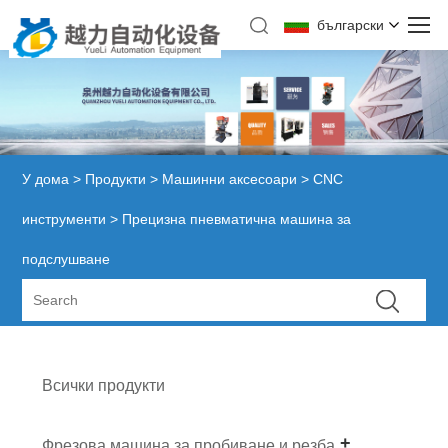
български
У дома
>
Продукти
>
Машинни аксесоари
>
CNC
инструменти
> Прецизна пневматична машина за
подслушване
Всички продукти
Фрезова машина за пробиване и резба