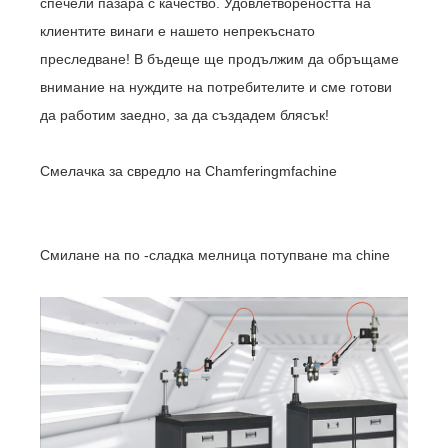
спечели пазара с качество. Удовлетвореността на
клиентите винаги е нашето непрекъснато
преследване! В бъдеще ще продължим да обръщаме
внимание на нуждите на потребителите и сме готови
да работим заедно, за да създадем блясък!
Смелачка за свредло на Chamferingmfachine
Смилане на по -сладка мелница потупване ma chine