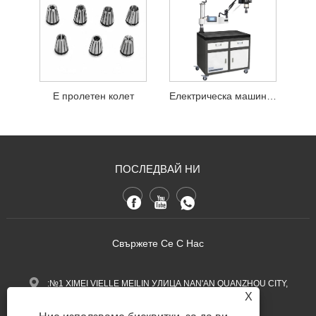
Е пролетен колет
Електрическа машина за подслушване с функция за повдигане
ПОСЛЕДВАЙ НИ
Свържете Се С Нас
:№1 XIMEI VIELLE MEILIN УЛИЦА NAN'AN QUANZHOU CITY,
X
провинция Фуджиан, Китай.