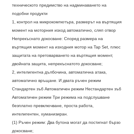
техническото предимство на надминаването на
подобни продукти
1, контрол на микрокомпютъра, размерът на въртящия
момент на моторния изход автоматично, сляп отвор
Непрекъснато докосване: Според размера на
въртящия момент на изходния мотор на Tap Set, плюс
защитата на претоварването на въртящия момент,
двойната защита, непрекъснатото докосване;
2, интелигентна дълбочина, автоматична атака,
автоматично връщане. И двата ръчен режим
Стандартен зъб Автоматичен режим Нестандартен зъб
Автоматичен режим Три режима на подслушване
безплатно превключване, проста работа,
интелигентен, хуманизиран.
(1) Ръчен режим: Два бутона могат да постигнат бързо
докосване;