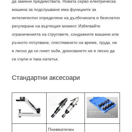
да замени предимствата. Новата серво електрическа
машина за подслушване има функциите за
интелигентно определяне на дълбочината и безплатно
регулиране на въртящия момент. Избягвайте
ограниченията на струговете, сондажните машини или
ръчното потупване, спестяването на време, труда, не
е лесно да се гниет зъби, докосването не е лесно да
се счупи и така нататък.
Стандартни аксесоари
Пневматичен