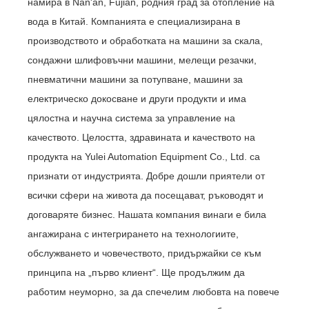
намира в Nan'an, Fujian, родния град за отопление на
вода в Китай. Компанията е специализирана в
производството и обработката на машини за скала,
сондажни шлифовъчни машини, мелещи резачки,
пневматични машини за потупване, машини за
електрическо докосване и други продукти и има
цялостна и научна система за управление на
качеството. Целостта, здравината и качеството на
продукта на Yulei Automation Equipment Co., Ltd. са
признати от индустрията. Добре дошли приятели от
всички сфери на живота да посещават, ръководят и
договаряте бизнес. Нашата компания винаги е била
ангажирана с интегрирането на технологиите,
обслужването и човечеството, придържайки се към
принципа на „първо клиент“. Ще продължим да
работим неуморно, за да спечелим любовта на повече