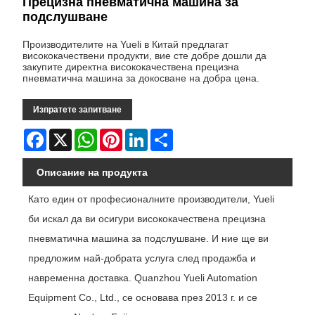
Прецизна пневматична машина за
подслушване
Производителите на Yueli в Китай предлагат
висококачествени продукти, вие сте добре дошли да
закупите директна висококачествена прецизна
пневматична машина за докосване на добра цена.
Изпратете запитване
Facebook
X
WhatsApp
Pinterest
LinkedIn
Share
Описание на продукта
Като един от професионалните производители, Yueli
би искал да ви осигури висококачествена прецизна
пневматична машина за подслушване. И ние ще ви
предложим най-добрата услуга след продажба и
навременна доставка. Quanzhou Yueli Automation
Equipment Co., Ltd., се основава през 2013 г. и се