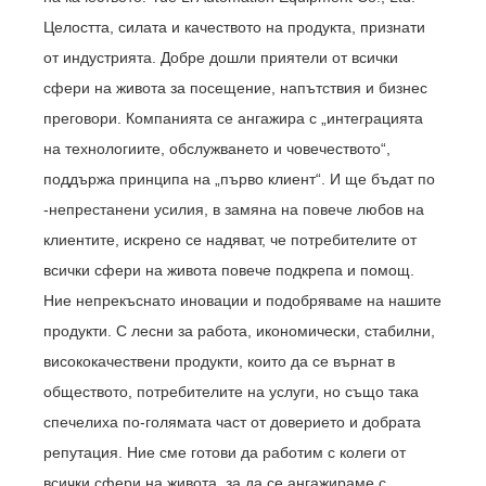
Целостта, силата и качеството на продукта, признати
от индустрията. Добре дошли приятели от всички
сфери на живота за посещение, напътствия и бизнес
преговори. Компанията се ангажира с „интеграцията
на технологиите, обслужването и човечеството“,
поддържа принципа на „първо клиент“. И ще бъдат по
-непрестанени усилия, в замяна на повече любов на
клиентите, искрено се надяват, че потребителите от
всички сфери на живота повече подкрепа и помощ.
Ние непрекъснато иновации и подобряваме на нашите
продукти. С лесни за работа, икономически, стабилни,
висококачествени продукти, които да се върнат в
обществото, потребителите на услуги, но също така
спечелиха по-голямата част от доверието и добрата
репутация. Ние сме готови да работим с колеги от
всички сфери на живота, за да се ангажираме с