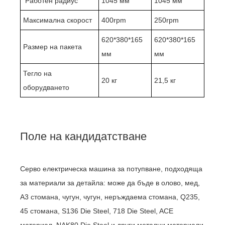
Работен радиус
1045 мм
1045 мм
Максимална скорост
400rpm
250rpm
620*380*165
620*380*165
Размер на пакета
мм
мм
Тегло на
20 кг
21,5 кг
оборудването
Поле на кандидатстване
Серво електрическа машина за потупване, подходяща
за материали за детайла: може да бъде в олово, мед,
A3 стомана, чугун, чугун, неръждаема стомана, Q235,
45 стомана, S136 Die Steel, 718 Die Steel, ACE