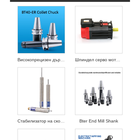
Високопрецизен държач за CNC инструменти
Шпиндел серво моторна индукция серво мотор
Стабилизатор на скоростта на бял кон
Bter End Mill Shank