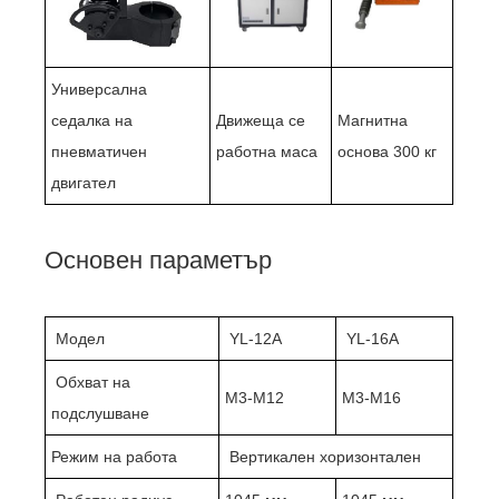
Универсална
седалка на
Движеща се
Магнитна
пневматичен
работна маса
основа 300 кг
двигател
Основен параметър
Модел
YL-12A
YL-16A
Обхват на
M3-M12
M3-M16
подслушване
Режим на работа
Вертикален хоризонтален