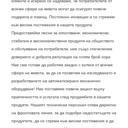
клиенти и искрено се надяваме, че потребителите от
всички сфери на живота могат да осигурят повече
подкрепа и помощ. Постоянно иновации и се стремим
към високи постижения в нашите продукти.
Предоставяйки лесни за използване, икономически,
стабилни и висококачествени продукти на обществото
и обслужване на потребители, ние също спечелихме
доверието и добрата репутация на голям брой хора.
Ние сме готови да работим заедно с колеги от всички
сфери на живота, за да се посветим на изследването и
разработването на автоматизирано механично
оборудване! Ние поставяме повече акцент върху
практичността и услугата след продажбите в нашите
продукти. Нашият технически персонал отива директно
на фронтовата линия, за да подобри недостатъците на
продуктите, да се стреми към високи постижения и да