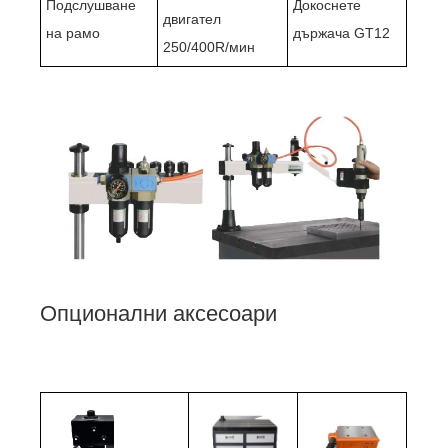
Подслушване
Докоснете
двигател
на рамо
държача GT12
250/400R/мин
Опционални аксесоари