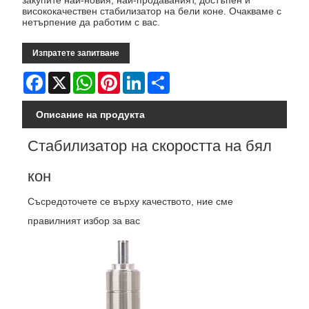
закупите най-новия, най-продаваният, достъпен и
висококачествен стабилизатор на бели коне. Очакваме с
нетърпение да работим с вас.
Изпратете запитване
Facebook
X
WhatsApp
Pinterest
LinkedIn
Share
Описание на продукта
Стабилизатор на скоростта на бял
кон
Съсредоточете се върху качеството, ние сме
правилният избор за вас