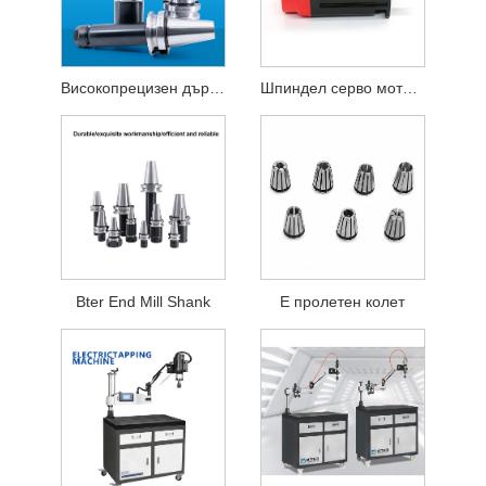
Високопрецизен държач за CNC инструменти
Шпиндел серво моторна индукция серво мотор
Bter End Mill Shank
Е пролетен колет