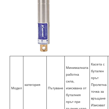
Касета с
Минималната
бутален
работна
прът
сила,
категория
Пролетна
Модел
Пътуване
изисквана от
точка за
буталния
връщане
прът при
Изискват
пълния удар