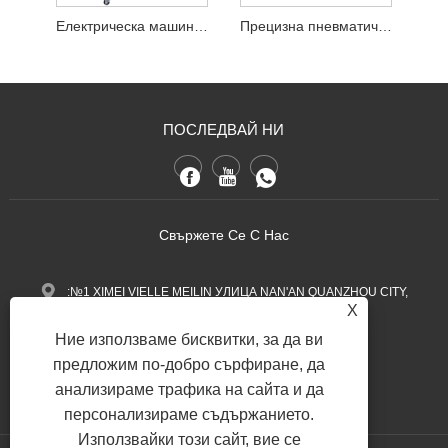
Електрическа машина за подслушване с функция за повдигане
Прецизна пневматична машина за подслушване
ПОСЛЕДВАЙ НИ
Свържете Се С Нас
:№1 XIMEI VIELLE MEILIN УЛИЦА NAN'AN QUANZHOU CITY,
X
провинция Фуджиан, Китай.
Ние използваме бисквитки, за да ви
+86-13600768411
Тел:
предложим по-добро сърфиране, да
анализираме трафика на сайта и да
Nina.h@yueli-tech.com
:
персонализираме съдържанието.
Използвайки този сайт, вие се