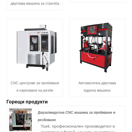
двуглава машина за стрелба
CNC центрове за пробиване
Автоматична двуглава
и нарязване на резби
ядрена машина
Горещи продукти
Двушпинделна CNC машина за пробиване и
резбоване
Yueli, професионален производител и
доставчик в Китай, нашата качествена