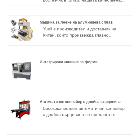
двушпинделна CNC пробивна нарезна
машина от надеждна фабрика,
проектирана за прецизно пробиване и
Машина за леене на алуминиева сплав
нарязване на втулка на резба с
Yueli е производител и доставчик на
ефективно PLC управление, стабилна
Китай, който произвежда главно
производителност и лесна работа за
машина за леене на алуминиева сплав
промишлено производство.
с дългогодишен опит. Надявам се да
изградим бизнес отношения с вас.
Интегрирана машина за ферми
Автоматичен конвейер с двойна сърцевина
Висококачествен автоматичен конвейер
с двойна сърцевина се предлага от
китайския производител YueLi.