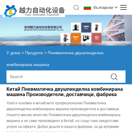
български
У дома
>
Продукти
>
Пневматична двушпинделна
комбинирана машина
Китай Пневматична двушпинделна комбинирана
машина Производители, доставчици, фабрика
Yueli е основен в китайските професионални Пневматична
двушпинделна комбинирана машина производители и доставчици.
Нашето високо качество Пневматична двушпинделна комбинирана
машина е не само произведено в Китай, но също така предоставя
услуги за оферти. Добре дошли в нашата фабрика, за да купуваме