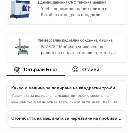
Еднопозиционна CNC трионна машина
YueLi, реномиран производител в
Китай, е готов да ви предложи
едностанционна машина за рязане с
ЦПУ. Обещаваме да ви предоставим
най-добрата следпродажбена
поддръжка и бърза доставка.
Универсална радиална сондажна машина
※ Z3732 Мобилна универсална
радиална сондажна машина, може да
извършва пробиване, пренасочване,
скучно, усукване, остъргване, потупване
Свързан Блог
Отзиви
и друга подобна работа, подходяща за
всички видове обработка на машини за
производство на малки и средни части,
Какво е машина за полиране на квадратни тръби и как работи?
също така подходяща за ремонтна
работилница. неравномерна земя.
Машината за полиране на квадратни тръби е специална
машина, която се използва за полиране на метални тръби, за
да им придаде огледално покритие. Тази машина се използва в
много индустрии, като строителство, автомобилни и мебели.
Стойността на машината за нарязване на пробиване