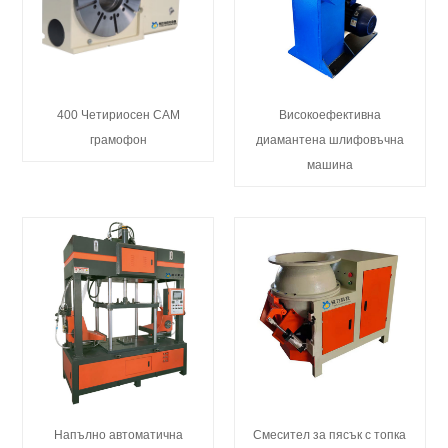
400 Четириосен CAM
Високоефективна
грамофон
диамантена шлифовъчна
машина
Напълно автоматична
Смесител за пясък с топка