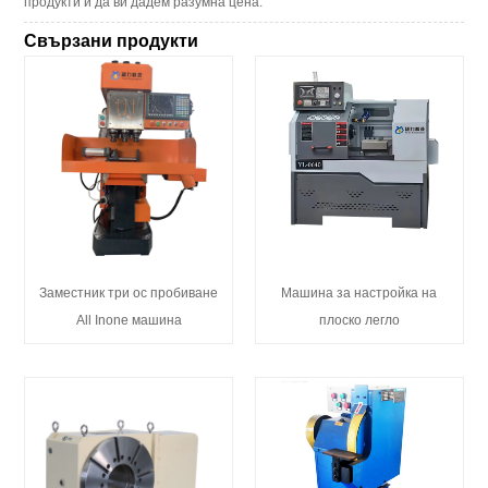
продукти и да ви дадем разумна цена.
Свързани продукти
Заместник три ос пробиване
Машина за настройка на
All Inone машина
плоско легло