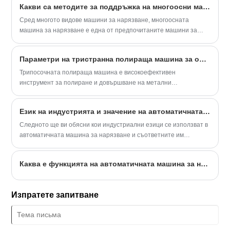
Какви са методите за поддръжка на многоосни машини за резбоване
Сред многото видове машини за нарязване, многоосната
машина за нарязване е една от предпочитаните машини за
нарязване за спестяване на разходи и подобряване на
производствената ефективност. Методът на използване е
Параметри на тристранна полираща машина за оптимална употреба и поддръжка
различен от другите машини за нарязване. Обикновено се
работи в съответствие с инструкциите на машината за
Трипосочната полираща машина е високоефективен
многоосно нарязване. Можете също така бързо да схванете
инструмент за полиране и довършване на метални
използването на многоосната машина за резене.
повърхности. Въпреки това, за да се гарантира неговата
оптимална употреба и дълъг живот, е необходима правилна
Език на индустрията и значение на автоматичната машина за нарязване
поддръжка.
Следното ще ви обясни кои индустриални езици се използват в
автоматичната машина за нарязване и съответните им
значения.1. Долен отвор: отнася се до диаметъра на отвора,
който трябва да се обработва, преди машината за нарязване
Каква е функцията на автоматичната машина за нарязване
на резби да не работи.
Изпратете запитване