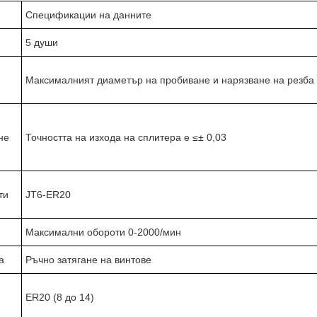
Спецификации на данните
5 души
Максималният диаметър на пробиване и нарязване на резба 
не
Точността на изхода на сплитера е ≤± 0,03
ти
JT6-ER20
Максимални обороти 0-2000/мин
а
Ръчно затягане на винтове
ER20 (8 до 14)