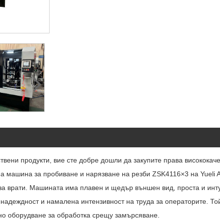
ствени продукти, вие сте добре дошли да закупите права високока
а машина за пробиване и нарязване на резби ZSK4116×3 на Yueli A
 за врати. Машината има плавен и щедър външен вид, проста и инт
 надеждност и намалена интензивност на труда за операторите. Т
но оборудване за обработка срещу замърсяване.