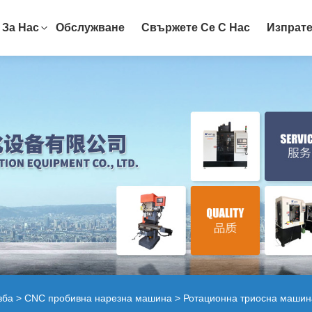
За Нас
Обслужване
Свържете Се С Нас
Изпрате
зба
>
CNC пробивна нарезна машина
> Ротационна триосна машина