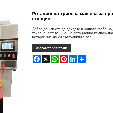
Ротационна триосна машина за про
станции
Добре дошли сте да дойдете в нашата фабрика, 
триосна, петстанционна ротационна композитна
нетърпение да си сътрудничи с вас.
Изпратете запитване
Facebook
X
WhatsApp
Pinterest
LinkedIn
Share