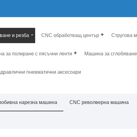
ване и резба
CNC обработващ център
Стругова 
а за полиране с пясъчни ленти
Машина за сглобяване
дравлични пневматични аксесоари
обивна нарезна машина
CNC револверна машина