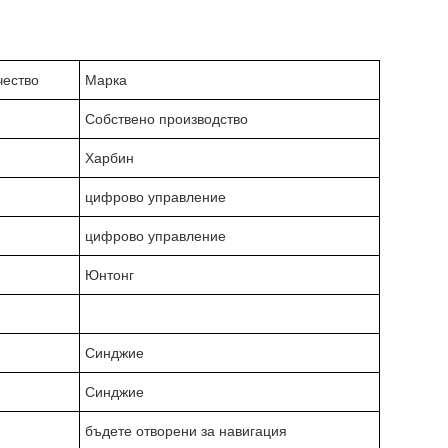
чество
Марка
Собствено производство
Харбин
цифрово управление
цифрово управление
Юнтонг
Синджие
Синджие
бъдете отворени за навигация