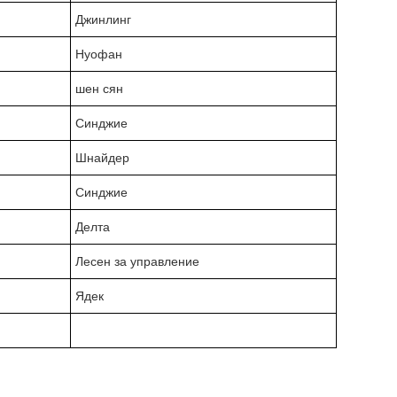
Джинлинг
Нуофан
шен сян
Синджие
Шнайдер
Синджие
Делта
Лесен за управление
Ядек