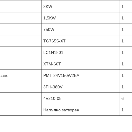
3KW
1
1,5KW
1
750W
1
TG765S-XT
1
LC1N1801
1
XTM-60T
1
ване
PMT-24V150W2BA
1
3PH-380V
1
4V210-08
6
Напълно затворен
1