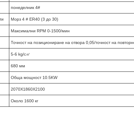
понеделник 4#
ти
Морз 4 # ER40 (3 до 30)
Максимални RPM 0-1500/мин
Точност на позициониране на отвора 0,05/точност на повтор
з
5-6 kg/c㎡
680 мм
Обща мощност 10.5KW
2070X1860X2100
Около 1600 кг